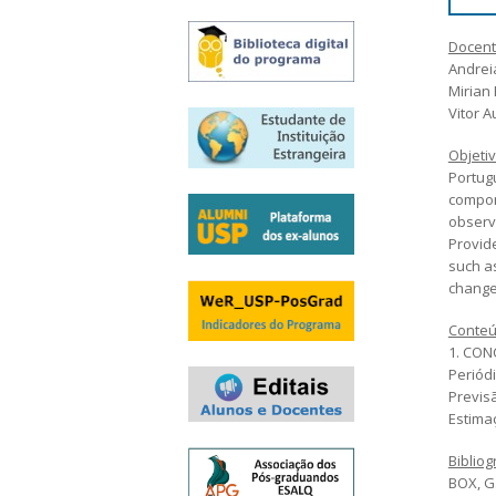
Arguições
Docent
Resultado da seleção
Andreia
Mirian
Vitor 
Objeti
Portugu
compon
observ
Provide
such a
changes
Conte
1. CON
Periód
Previs
Estima
Bibliog
BOX, G.