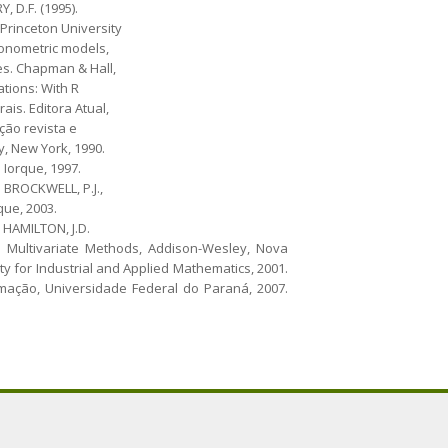
, D.F. (1995).
 Princeton University
conometric models,
ies. Chapman & Hall,
tions: With R
is. Editora Atual,
ção revista e
y, New York, 1990.
 Iorque, 1997.
. BROCKWELL, P.J.,
que, 2003.
 HAMILTON, J.D.
nd Multivariate Methods, Addison-Wesley, Nova
ty for Industrial and Applied Mathematics, 2001.
rmação, Universidade Federal do Paraná, 2007.