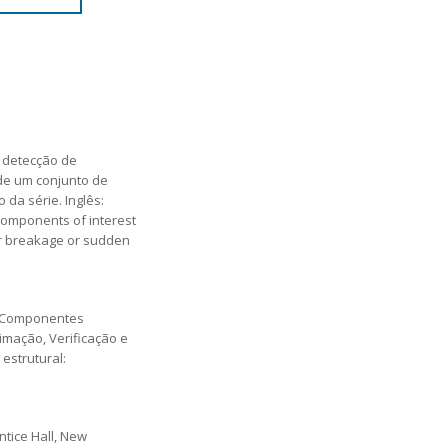
a detecção de
de um conjunto de
da série. Inglês:
 components of interest
or breakage or sudden
a Componentes
imação, Verificação e
estrutural:
ntice Hall, New