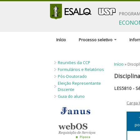
PROGRAM
ECONOM
Início
Processo seletivo
Info
Inscrição
Comiss
Reuniões da CCP
Documentação solicitada
Orienta
Você está 
Início
» Discipl
pesqui
Formulários e Relatórios
Condições
Disciplina
Pós-Doutorado
Discipl
Critérios de seleção
Eleição Representante
LES5810 - S
Profici
Discente
Políticas de Ações
Guia do aluno
Afirmativas
Critéri
Carga 
bolsas
Número de vagas
Regime
Candidatos estrangeiros
po
Bolsas
Inscrições recebidas