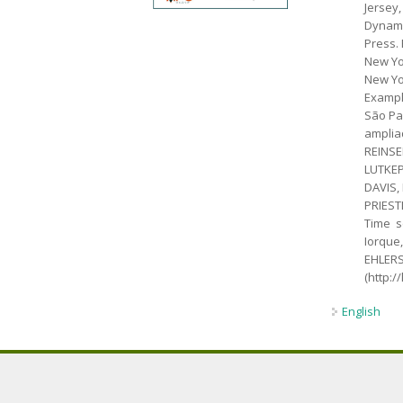
Jersey,
Dynamic
Press.
New Yor
New Yor
Example
São Pau
ampliad
REINSEL
LUTKEPO
DAVIS, 
PRIESTL
Time s
Iorque,
EHLERS
(http:/
English