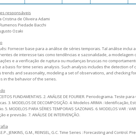
es responsáveis
 Cristina de Oliveira Adami
 Rumenos Piedade Bacchi
Augusto Ozaki
vo
ês: Fornecer base para a análise de séries temporais. Tal análise inclui 
entes de interesse tais como tendências e sazonalidade, a modelagem 
ações e a verificação de ruptura ou mudanças bruscas no comportamento 
 a basis for time series analysis. Such analysis includes the detection of
s trends and seasonality, modeling a set of observations, and checking f
 in the behavior of the series.
údo
CEITOS FUNDAMENTAIS. 2. ANÁLISE DE FOURIER. Periodograma. Teste par
icas. 3. MODELOS DE DECOMPOSIÇÃO. 4. Modelos ARIMA : Identificação, Est
ão. 5. MODELOS PARA SÉRIES TEMPORAIS SAZONAIS. 6. MODELOS VAR : VAR 
ção e previsão. 7. ANÁLISE DE INTERVENÇÃO.
rafia
E.P., JENKINS, G.M., REINSEL, G.C. Time Series : Forecasting and Control. Pre