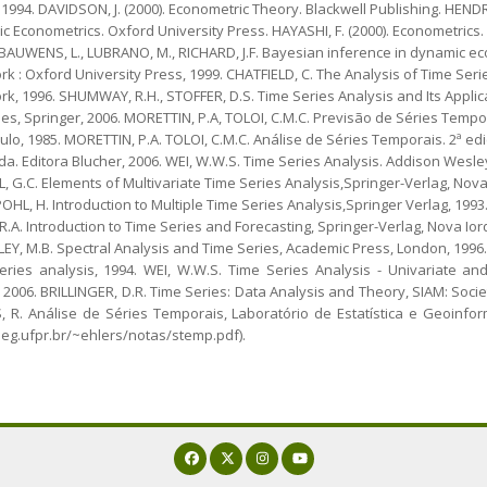
 1994. DAVIDSON, J. (2000). Econometric Theory. Blackwell Publishing. HENDRY
 Econometrics. Oxford University Press. HAYASHI, F. (2000). Econometrics.
 BAUWENS, L., LUBRANO, M., RICHARD, J.F. Bayesian inference in dynamic e
k : Oxford University Press, 1999. CHATFIELD, C. The Analysis of Time Ser
k, 1996. SHUMWAY, R.H., STOFFER, D.S. Time Series Analysis and Its Applica
s, Springer, 2006. MORETTIN, P.A, TOLOI, C.M.C. Previsão de Séries Tempora
lo, 1985. MORETTIN, P.A. TOLOI, C.M.C. Análise de Séries Temporais. 2ª edi
a. Editora Blucher, 2006. WEI, W.W.S. Time Series Analysis. Addison Wesle
, G.C. Elements of Multivariate Time Series Analysis,Springer-Verlag, Nova
HL, H. Introduction to Multiple Time Series Analysis,Springer Verlag, 1993
R.A. Introduction to Time Series and Forecasting, Springer-Verlag, Nova Ior
EY, M.B. Spectral Analysis and Time Series, Academic Press, London, 1996.
eries analysis, 1994. WEI, W.W.S. Time Series Analysis - Univariate a
 2006. BRILLINGER, D.R. Time Series: Data Analysis and Theory, SIAM: Socie
, R. Análise de Séries Temporais, Laboratório de Estatística e Geoinfo
/leg.ufpr.br/~ehlers/notas/stemp.pdf).