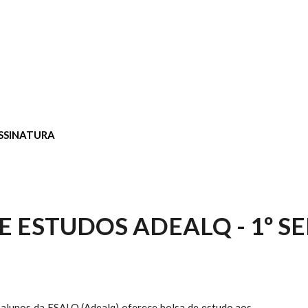
SSINATURA
E ESTUDOS ADEALQ - 1º S
alunos da ESALQ (Adealq) oferece bolsa de estudo aos