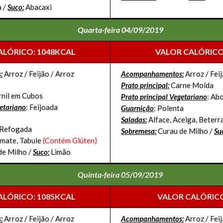
 /
Suco:
Abacaxi
Quarta-feira 04/09/2019
ALÓRICO: 1048KCAL
VALOR CALÓRICO
:
Arroz / Feijão / Arroz
Acompanhamentos:
Arroz / Feij
Prato principal:
Carne Moída
nil em Cubos
Prato principal Vegetariano
: Ab
getariano
: Feijoada
Guarnição
: Polenta
Saladas:
Alface, Acelga, Beterr
 Refogada
Sobremesa:
Curau de Milho /
Su
omate, Tabule
(Contém Glúten)
de Milho /
Suco:
Limão
Quinta-feira 05/09/2019
ALÓRICO: 1085KCAL
VALOR CALÓRICO
:
Arroz / Feijão / Arroz
Acompanhamentos:
Arroz / Feij