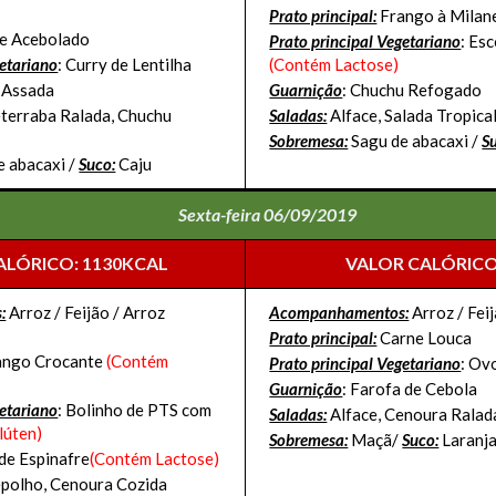
Prato principal:
Frango à Milan
e Acebolado
Prato principal Vegetariano
: Es
getariano
: Curry de Lentilha
(Contém Lactose)
a Assada
Guarnição
: Chuchu Refogado
eterraba Ralada, Chuchu
Saladas:
Alface, Salada Tropical
Sobremesa:
Sagu de abacaxi /
S
e abacaxi /
Suco:
Caju
Sexta-feira 06/09/2019
ALÓRICO: 1130KCAL
VALOR CALÓRICO
:
Arroz / Feijão / Arroz
Acompanhamentos:
Arroz / Feij
Prato principal:
Carne Louca
ango Crocante
(Contém
Prato principal Vegetariano
: Ov
Guarnição
: Farofa de Cebola
getariano
: Bolinho de PTS com
Saladas:
Alface, Cenoura Ralad
lúten)
Sobremesa:
Maçã/
Suco:
Laranj
de Espinafre
(Contém Lactose)
epolho, Cenoura Cozida