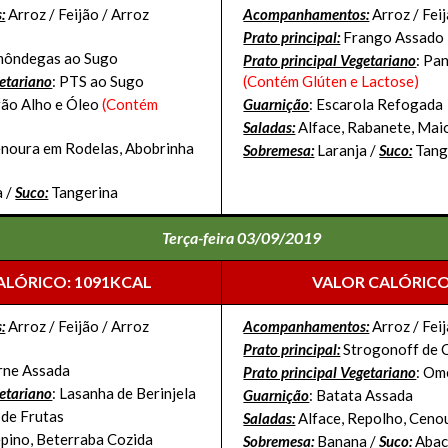
:
Arroz / Feijão / Arroz
Acompanhamentos:
Arroz / Feij
Prato principal:
Frango Assado
môndegas ao Sugo
Prato principal Vegetariano
: Pa
getariano
: PTS ao Sugo
(Contém Glúten e Lactose)
rão Alho e Óleo
(Contém
Guarnição
: Escarola Refogada
Saladas:
Alface, Rabanete, Ma
enoura em Rodelas, Abobrinha
Sobremesa:
Laranja /
Suco:
Tang
a /
Suco:
Tangerina
Terça-feira 03/09/2019
ALÓRICO: 1091KCAL
VALOR CALÓRICO
:
Arroz / Feijão / Arroz
Acompanhamentos:
Arroz / Feij
Prato principal:
Strogonoff de 
ne Assada
Prato principal Vegetariano
: Om
getariano
: Lasanha de Berinjela
Guarnição
: Batata Assada
 de Frutas
Saladas:
Alface, Repolho, Ceno
epino, Beterraba Cozida
Sobremesa:
Banana /
Suco:
Abac