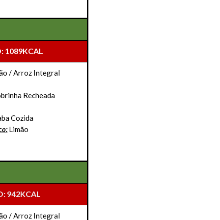
: 1089KCAL
ão / Arroz Integral
obrinha Recheada
aba Cozida
co:
Limão
: 942KCAL
ão / Arroz Integral