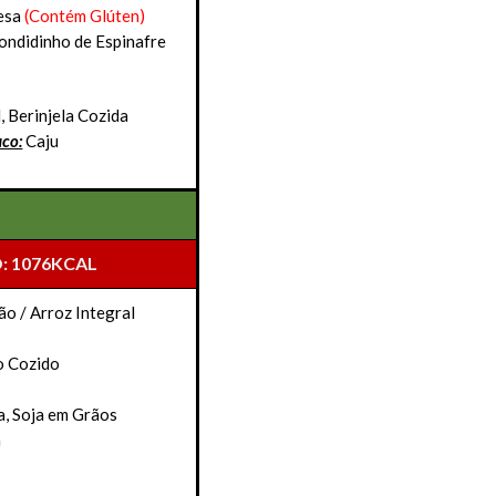
esa
(Contém Glúten)
condidinho de Espinafre
, Berinjela Cozida
uco:
Caju
: 1076KCAL
ão / Arroz Integral
o Cozido
a, Soja em Grãos
a