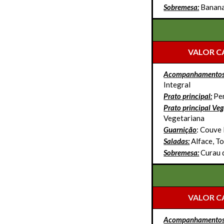
Sobremesa:
Banana
VALOR C
Acompanhamentos
Integral
Prato principal:
Per
Prato principal Ve
Vegetariana
Guarnição
: Couve
Saladas:
Alface, T
Sobremesa:
Curau 
VALOR C
Acompanhamentos