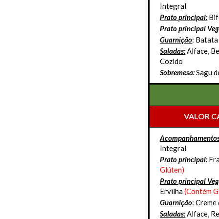
Integral
Prato principal:
Bif
Prato principal Ve
Guarnição
: Batat
Saladas:
Alface, B
Cozido
Sobremesa:
Sagu d
VALOR C
Acompanhamentos
Integral
Prato principal:
Fr
Glúten)
Prato principal Ve
Ervilha
(Contém G
Guarnição
: Creme 
Saladas:
Alface, R