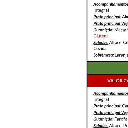
Acompanhamentos
Integral
Prato principal:
Al
Prato principal Ve
Guarnição
: Macar
Glúten)
Saladas:
Alface, C
Cozida
Sobremesa:
Laranj
VALOR C
Acompanhamentos
Integral
Prato principal:
Car
Prato principal Ve
Guarnição
: Farofa
Saladas:
Alface, P