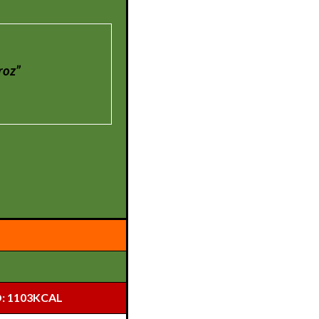
roz”
: 1103KCAL