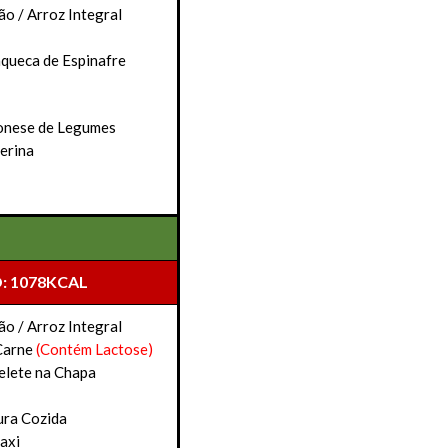
ão / Arroz Integral
nqueca de Espinafre
ionese de Legumes
erina
: 1078KCAL
ão / Arroz Integral
Carne
(Contém Lactose)
elete na Chapa
ura Cozida
axi