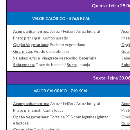
Quinta-feira 29.0
VALOR CALÓRICO – 676,5 KCAL
Acompanhamentos:
Arroz / Feijão / Arroz Integral
Aco
Prato principal:
Lombo assado
Prat
Opção Vegetariana
: Puchero vegetariano
Opçã
Guarnição
: Virado de abobrinha
Guar
Saladas:
Alface, Vinagrete de repolho, beterraba
Sala
Sobremesa:
Doce de banana /
Suco:
Laranja
Sob
Sexta-feira 30.0
VALOR CALÓRICO – 710 KCAL
Acompanhamentos:
Arroz / Feijão / Arroz Integral
Aco
Prato principal:
Carne louca
Prat
Opção Vegetariana
: Torta de PTS com legumes (glúten
Opçã
e lactose)
Guar
Guarnição
: Farofa colorida