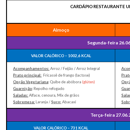
CARDÁPIO RESTAURANTE U
Almoço
Segunda-feira 26.0
VALOR CALÓRICO – 1002,6 KCAL
Acompanhamentos:
Arroz / Feijão / Arroz Integral
Aco
Prato principal:
Fricassê de frango (lactose)
Prat
Opção Vegetariana
: Quibe de abóbora
(glúten)
Opçã
Guarnição
: Repolho refogado
Guar
Saladas:
Alface, cenoura, Mix de grãos
Sala
Sobremesa:
Laranja /
Suco:
Abacaxi
Sob
Terça-feira 27.06
VALOR CALÓRICO – 731 KCAL