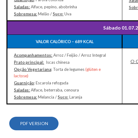
Sala
Saladas:
Alface, pepino, abobrinha
Sob
Sobremesa:
Melão /
Suco:
Uva
Sábado 01.07.
VALOR CALÓRICO – 689 KCAL
Acompanhamentos:
Arroz / Feijão / Arroz Integral
O 
Prato principal:
Iscas chinesa
Opção Vegetariana
: Torta de legumes
(glúten e
lactose)
Guarnição
: Escarola refogada
Saladas:
Alface, beterraba, cenoura
Sobremesa:
Melancia /
Suco:
Laranja
PDF VERSION