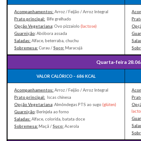
Acompanhamentos:
Arroz / Feijão / Arroz Integral
Aco
Prato principal:
Bife grelhado
Prat
Opção Vegetariana
: Ovo pizzaiolo
(lactose)
Opçã
Guarnição
: Abóbora assada
Guar
Saladas:
Alface, beterraba, chuchu
Sala
Sobremesa:
Curau /
Suco:
Maracujá
Sob
Quarta-feira 28.06
VALOR CALÓRICO – 686 KCAL
Acompanhamentos:
Arroz / Feijão / Arroz Integral
Aco
Prato principal:
Iscas chinesa
Prat
Opção Vegetariana
: Almôndegas PTS ao sugo
(glúten)
Opçã
lacto
Guarnição
: Berinjela ao forno
Guar
Saladas:
Alface, colorida, batata doce
Sala
Sobremesa:
Maçã /
Suco:
Acerola
Sob