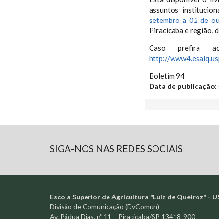
assuntos institucio
setembro a 02 de o
Piracicaba e região, 
Caso prefira ac
http://www4.esalq.us
Boletim 94
Data de publicação:
SIGA-NOS NAS REDES SOCIAIS
Escola Superior de Agricultura "Luiz de Queiroz" - U
Divisão de Comunicação (DvComun)
Av. Pádua Dias, nº 11 – Piracicaba/SP 13418-900