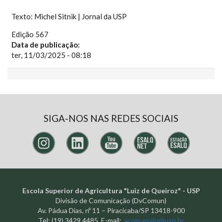
Texto: Michel Sitnik | Jornal da USP
Edição 567
Data de publicação:
ter, 11/03/2025 - 08:18
SIGA-NOS NAS REDES SOCIAIS
Escola Superior de Agricultura "Luiz de Queiroz" - USP
Divisão de Comunicação (DvComun)
Av. Pádua Dias, nº 11 – Piracicaba/SP 13418-900
Tel: (19) 3429.4485 E-mail:
acom.esalq@usp.br