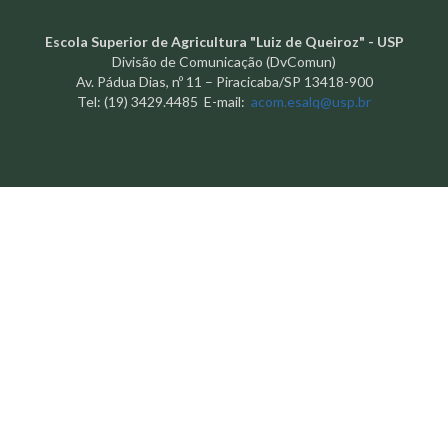
Escola Superior de Agricultura "Luiz de Queiroz" - USP
Divisão de Comunicação (DvComun)
Av. Pádua Dias, nº 11 – Piracicaba/SP 13418-900
Tel: (19) 3429.4485 E-mail:
acom.esalq@usp.br