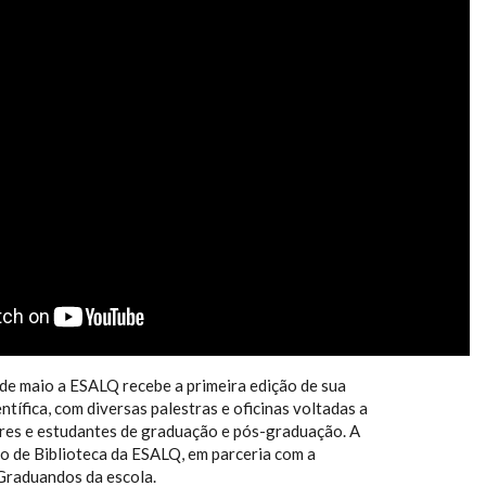
ÍCIAS 085/2016 - 1ª SEMANA DE E
A
 de maio a ESALQ recebe a primeira edição de sua
tífica, com diversas palestras e oficinas voltadas a
res e estudantes de graduação e pós-graduação. A
o de Biblioteca da ESALQ, em parceria com a
Graduandos da escola.