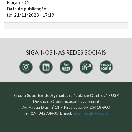
Edição 504
Data de publicação:
ter, 21/11/2023 - 17:19
SIGA-NOS NAS REDES SOCIAIS
Escola Superior de Agricultura "Luiz de Queiroz" - USP
Divisão de Comunicação (DvComun)
Av. Pádua Dias, nº 11 – Piracicaba/SP 13418-900
Tel: (19) 3429.4485 E-mail:
acom.esalq@usp.br