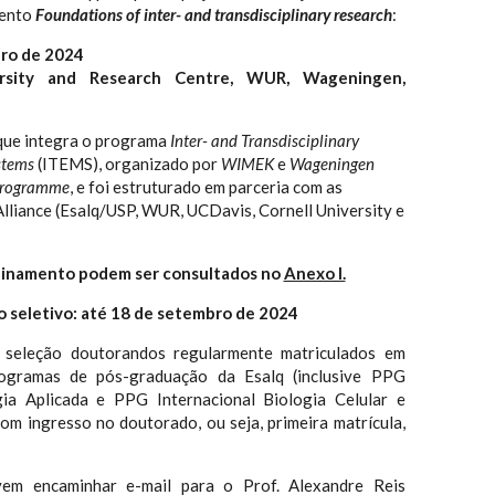
mento
Foundations of inter- and transdisciplinary research
:
ro de 2024
rsity and Research Centre, WUR, Wageningen,
 que integra o programa
Inter- and Transdisciplinary
stems
(ITEMS), organizado por
WIMEK
e
Wageningen
 Programme
, e foi estruturado em parceria com as
lliance (Esalq/USP, WUR, UCDavis, Cornell University e
einamento podem ser consultados no
Anexo I.
o seletivo: até 18 de setembro de 2024
 seleção doutorandos regularmente matriculados em
ogramas de pós-graduação da Esalq (inclusive PPG
gia Aplicada e PPG Internacional Biologia Celular e
om ingresso no doutorado, ou seja, primeira matrícula,
vem encaminhar e-mail para o Prof. Alexandre Reis