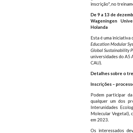
inscrição*, no treina
De 9 a 13 de dezemb
Wageningen Unive
Holanda
Esta é uma iniciativa
Education Modular Sy
Global Sustainability
universidades do A5 A
CAU).
Detalhes sobre o tr
Inscrições – process
Podem participar da
qualquer um dos pr
Interunidades Ecolo
Molecular Vegetal), c
em 2023.
Os interessados de