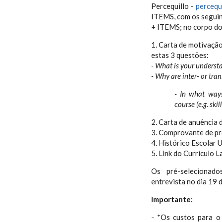
Percequillo -
percequ
ITEMS, com os seguin
+ ITEMS; no corpo do e
1. Carta de motivação
estas 3 questões:
- What is your understa
- Why are inter- or tra
- In what ways
course (e.g. skil
2. Carta de anuência d
3. Comprovante de pro
4. Histórico Escolar U
5. Link do Currículo L
Os pré-selecionado
entrevista no dia 19 
Importante:
- *Os custos para o