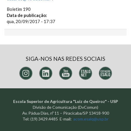
Boletim 190
Data de publicação:
qua, 20/09/2017 - 17:37
SIGA-NOS NAS REDES SOCIAIS
Escola Superior de Agricultura "Luiz de Queiroz" - USP
Divisão de Comunicação (DvComun)
Av. Pádua Dias, nº 11 – Piracicaba/SP 13418-900
Tel: (19) 3429.4485 E-mail:
acom.esalq@usp.br