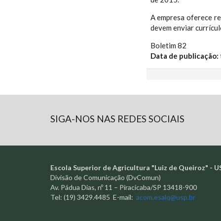
A empresa oferece re
devem enviar currícu
Boletim 82
Data de publicação:
SIGA-NOS NAS REDES SOCIAIS
Escola Superior de Agricultura "Luiz de Queiroz" - U
Divisão de Comunicação (DvComun)
Av. Pádua Dias, nº 11 – Piracicaba/SP 13418-900
Tel: (19) 3429.4485 E-mail:
acom.esalq@usp.br