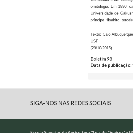
ornitologia. Em 1990, 
Universidade de Gakush
príncipe Hisahito, tercei
Texto: Caio Albuquerqu
USP
(29/10/2015)
Boletim 98
Data de publicação:
SIGA-NOS NAS REDES SOCIAIS
Escola Superior de Agricultura "Luiz de Queiroz" - U