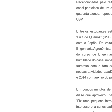
Recepcionados pelo rei
casal participou de um 
quarenta alunos, repres
USP.
Entre os estudantes est
“Luiz de Queiroz” (USP
com o Japão. De volta
Engenharia Agronômica,
do curso de Engenhari
humildade do casal impe
surpresa com o fato d
nossas atividades acadê
e 2014 com auxílio do p
Em poucos minutos de c
disse que aproveitou pa
“Fiz uma pequena intro
interesse e a curiosida