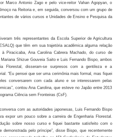
tor Marco Antonio Zago e pelo vice-reitor Vahan Agopyan, o
almoço na Reitoria e, em seguida, conversou com um grupo de
entantes de vários cursos e Unidades de Ensino e Pesquisa da
iveram três representantes da Escola Superior de Agricultura
/ESALQ) que têm em sua trajetória acadêmica alguma relação
 à Piracicaba, Ana Carolina Cabrera Machado, do curso de
 Mariana Shizue Gouveia Saito e Luis Fernando Bispo, ambos
a Florestal, disseram-se surpresos com a gentileza e a
rial. “Eu pensei que ser uma cerimônia mais formal, mas fiquei
eles conversarem com cada aluno e se interessarem pelas
micas”, contou Ana Carolina, que esteve no Japão entre 2013
rograma Ciência sem Fronteiras (CsF).
onversa com as autoridades japonesas, Luis Fernando Bispo
ra expor um pouco sobre a carreira de Engenharia Florestal.
dução sobre nosso curso e fiquei bastante satisfeito com o
de demonstrada pelo príncipe”, disse Bispo, que recentemente