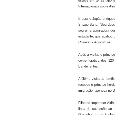
esteve em terras japon
Internacionais sobre Ali
Ir para o Japão enrique
Shizue Saito. “Sou des
sou uma admiradora dos 
estudante, que acabou 
University Agriculture
.
Após a visita, o príncip
comemorativa dos 120 
Bandeirantes.
A última visita da famí
recebeu o príncipe herd
imigração japonesa no Br
Filho do imperador Akihi
linha de sucessão ao t
Gakushuin e em Zoologia