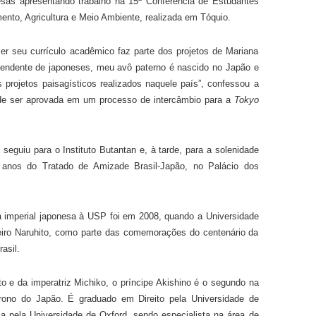
esas apresentando trabalho na 15ª Conferência de Estudantes
mento, Agricultura e Meio Ambiente, realizada em Tóquio.
cer seu currículo acadêmico faz parte dos projetos de Mariana
cendente de japoneses, meu avô paterno é nascido no Japão e
projetos paisagísticos realizados naquele país”, confessou a
de ser aprovada em um processo de intercâmbio para a
Tokyo
e seguiu para o Instituto Butantan e, à tarde, para a solenidade
anos do Tratado de Amizade Brasil-Japão, no Palácio dos
lia imperial japonesa à USP foi em 2008, quando a Universidade
eiro Naruhito, como parte das comemorações do centenário da
asil.
to e da imperatriz Michiko, o príncipe Akishino é o segundo na
rono do Japão. É graduado em Direito pela Universidade de
 pela Universidade de Oxford, sendo especialista na área de