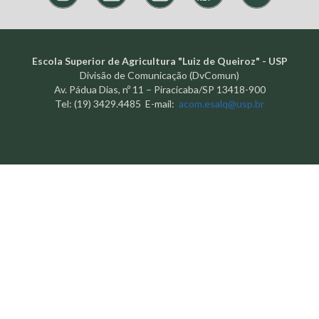
Escola Superior de Agricultura "Luiz de Queiroz" - USP
Divisão de Comunicação (DvComun)
Av. Pádua Dias, nº 11 – Piracicaba/SP 13418-900
Tel: (19) 3429.4485 E-mail:
acom.esalq@usp.br