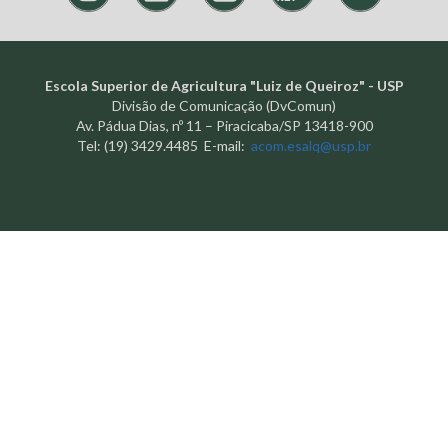
Escola Superior de Agricultura "Luiz de Queiroz" - USP
Divisão de Comunicação (DvComun)
Av. Pádua Dias, nº 11 – Piracicaba/SP 13418-900
Tel: (19) 3429.4485 E-mail:
acom.esalq@usp.br