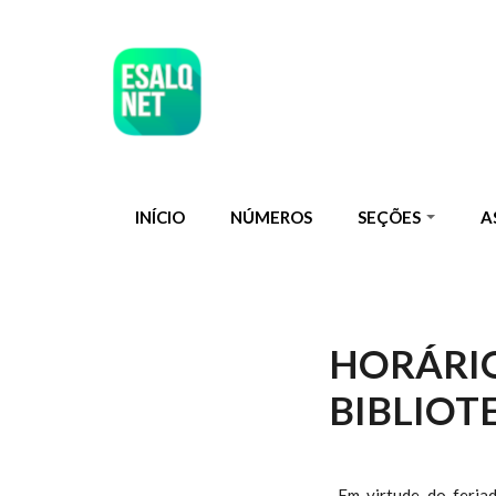
Pular para o conteúdo principal
INÍCIO
NÚMEROS
SEÇÕES
A
HORÁRI
BIBLIOT
Em virtude do feria