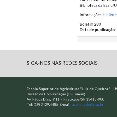
Biblioteca da Esalq/U
Informações:
bibliot
Boletim 280
Data de publicação:
SIGA-NOS NAS REDES SOCIAIS
Escola Superior de Agricultura "Luiz de Queiroz" - U
Divisão de Comunicação (DvComun)
Av. Pádua Dias, nº 11 – Piracicaba/SP 13418-900
Tel: (19) 3429.4485 E-mail:
acom.esalq@usp.br