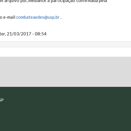
m arquivo pdf, mediante a participação confirmada pela
o e-mail
combateaedes@usp.br
.
ter, 21/03/2017 - 08:54
SP