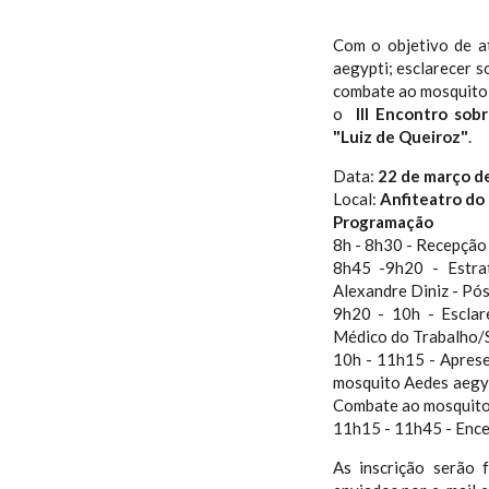
Com o objetivo de a
aegypti; esclarecer s
combate ao mosquito
o
III Encontro so
"Luiz de Queiroz"
.
Data:
22 de março d
Local:
Anfiteatro do 
Programação
8h - 8h30 - Recepção
8h45 -9h20 - Estra
Alexandre Diniz - P
9h20 - 10h - Esclar
Médico do Trabalho/
10h - 11h15 - Apres
mosquito Aedes aegyp
Combate ao mosquito
11h15 - 11h45 - Enc
As inscrição serão 