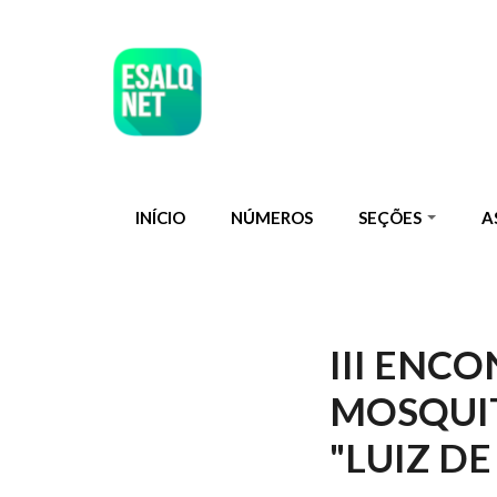
Pular para o conteúdo principal
INÍCIO
NÚMEROS
SEÇÕES
A
III ENC
MOSQUIT
"LUIZ D