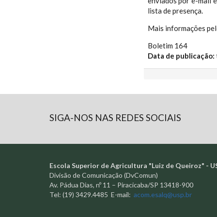
enviados por e-mail e
lista de presença.
Mais informações pel
Boletim 164
Data de publicação:
SIGA-NOS NAS REDES SOCIAIS
Escola Superior de Agricultura "Luiz de Queiroz" - U
Divisão de Comunicação (DvComun)
Av. Pádua Dias, nº 11 – Piracicaba/SP 13418-900
Tel: (19) 3429.4485 E-mail:
acom.esalq@usp.br