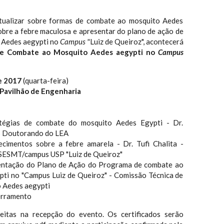
tualizar sobre formas de combate ao mosquito Aedes
obre a febre maculosa e apresentar do plano de ação de
 Aedes aegypti no
Campus "
Luiz de Queiroz", acontecerá
bre Combate ao Mosquito Aedes aegypti no
Campus
e 2017
(quarta-feira)
Pavilhão de Engenharia
tégias de combate do mosquito Aedes Egypti - Dr.
ós Doutorando do LEA
ecimentos sobre a febre amarela - Dr. Tufi Chalita -
SESMT/campus USP "Luiz de Queiroz"
entação do Plano de Ação do Programa de combate ao
ti no "Campus Luiz de Queiroz" - Comissão Técnica de
 Aedes aegypti
erramento
feitas na recepção do evento. Os certificados serão