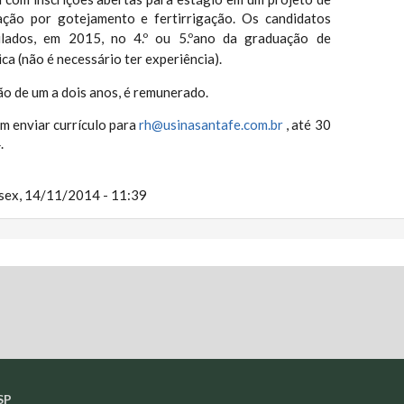
ação por gotejamento e fertirrigação. O
s candidatos
ulados, em 2015, no 4.º ou 5
.º
ano da graduação de
 (não é necessário ter experiência).
o de um a dois anos, é remunerado.
m enviar currículo para
rh@usinasantafe.com.br
, até 30
.
sex, 14/11/2014 - 11:39
SP