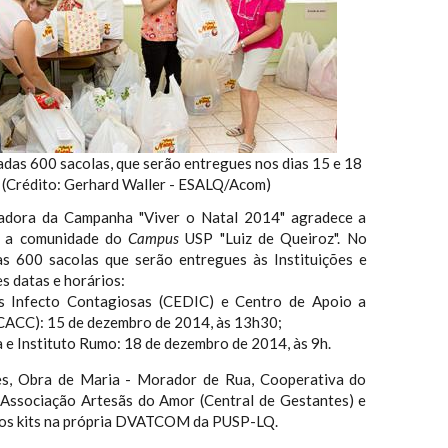
das 600 sacolas, que serão entregues nos dias 15 e 18
(Crédito: Gerhard Waller - ESALQ/Acom)
adora da Campanha "Viver o Natal 2014" agradece a
a a comunidade do
Campus
USP "Luiz de Queiroz". No
as 600 sacolas que serão entregues às Instituições e
s datas e horários:
s Infecto Contagiosas (CEDIC) e Centro de Apoio a
CACC): 15 de dezembro de 2014, às 13h30;
 e Instituto Rumo: 18 de dezembro de 2014, às 9h.
ões, Obra de Maria - Morador de Rua, Cooperativa do
, Associação Artesãs do Amor (Central de Gestantes) e
o os kits na própria DVATCOM da PUSP-LQ.