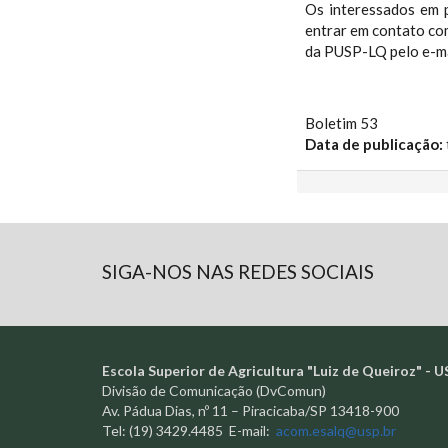
Os interessados em p
entrar em contato c
da PUSP-LQ pelo e-m
Boletim 53
Data de publicação:
SIGA-NOS NAS REDES SOCIAIS
Escola Superior de Agricultura "Luiz de Queiroz" - U
Divisão de Comunicação (DvComun)
Av. Pádua Dias, nº 11 – Piracicaba/SP 13418-900
Tel: (19) 3429.4485 E-mail:
acom.esalq@usp.br