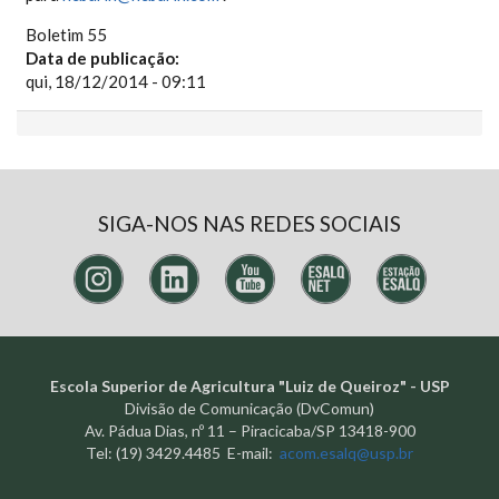
Boletim 55
Data de publicação:
qui, 18/12/2014 - 09:11
SIGA-NOS NAS REDES SOCIAIS
Escola Superior de Agricultura "Luiz de Queiroz" - USP
Divisão de Comunicação (DvComun)
Av. Pádua Dias, nº 11 – Piracicaba/SP 13418-900
Tel: (19) 3429.4485 E-mail:
acom.esalq@usp.br