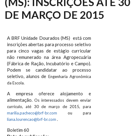
(MS): INSCRIÇÕES ATÉ 30
DE MARÇO DE 2015
A BRF Unidade Dourados (MS) está com
inscrições abertas para processo seletivo
para cinco vagas de estágio curricular
não remunerado na área Agropecuária
(Fábrica de Ração, Incubatório e Campo).
Podem se candidatar ao processo
seletivo, alunos de
Engenharia Agronômica
da Escola.
A empresa oferece alojamento e
alimentação.
Os interessados devem enviar
currículo
, até 30 de março de 2015,
para
marilia.pacheco@brf-br.com
ou para
liana.lourencao@brf-br.com
.
Boletim 60