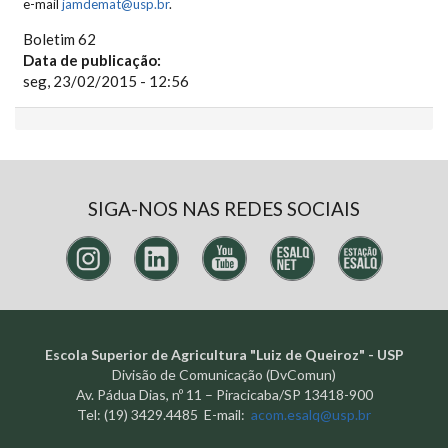
e-mail
jamdemat@usp.br
.
Boletim 62
Data de publicação:
seg, 23/02/2015 - 12:56
SIGA-NOS NAS REDES SOCIAIS
Escola Superior de Agricultura "Luiz de Queiroz" - USP
Divisão de Comunicação (DvComun)
Av. Pádua Dias, nº 11 – Piracicaba/SP 13418-900
Tel: (19) 3429.4485 E-mail:
acom.esalq@usp.br