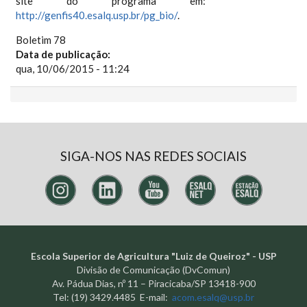
site do programa em:
http://genfis40.esalq.usp.br/pg_bio/
.
Boletim 78
Data de publicação:
qua, 10/06/2015 - 11:24
SIGA-NOS NAS REDES SOCIAIS
Escola Superior de Agricultura "Luiz de Queiroz" - USP
Divisão de Comunicação (DvComun)
Av. Pádua Dias, nº 11 – Piracicaba/SP 13418-900
Tel: (19) 3429.4485 E-mail:
acom.esalq@usp.br