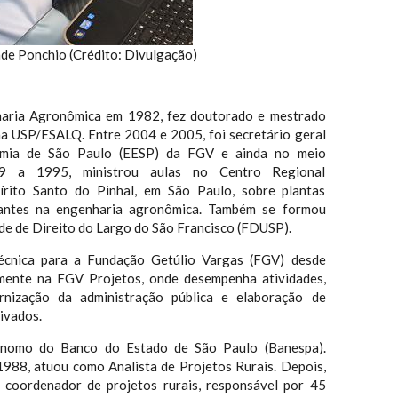
de Ponchio (Crédito: Divulgação)
l
aria Agronômica em 1982, fez doutorado e mestrado
na USP/ESALQ. Entre 2004 e 2005, foi secretário geral
mia de São Paulo (EESP) da FGV e ainda no meio
9 a 1995, ministrou aulas no Centro Regional
pírito Santo do Pinhal, em São Paulo, sobre plantas
lantes na engenharia agronômica. Também se formou
e de Direito do Largo do São Francisco (FDUSP).
técnica para a Fundação Getúlio Vargas (FGV) desde
mente na FGV Projetos, onde desempenha atividades,
rnização da administração pública e elaboração de
rivados.
ônomo do Banco do Estado de São Paulo (Banespa).
1988, atuou como Analista de Projetos Rurais. Depois,
 coordenador de projetos rurais, responsável por 45