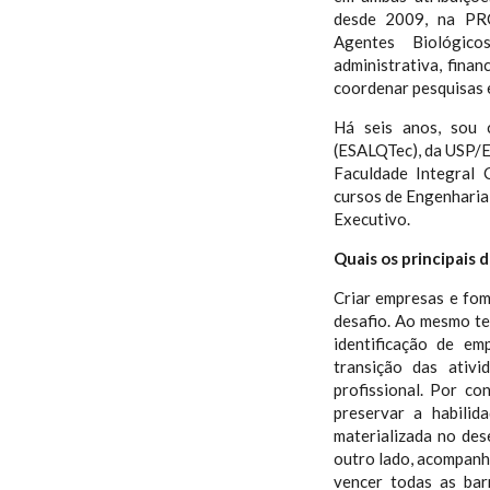
desde 2009, na PRO
Agentes Biológico
administrativa, finan
coordenar pesquisas 
Há seis anos, sou 
(ESALQTec), da USP/E
Faculdade Integral 
cursos de Engenhari
Executivo.
Quais os principais 
Criar empresas e fom
desafio. Ao mesmo t
identificação de e
transição das ativ
profissional. Por c
preservar a habilid
materializada no de
outro lado, acompan
vencer todas as bar