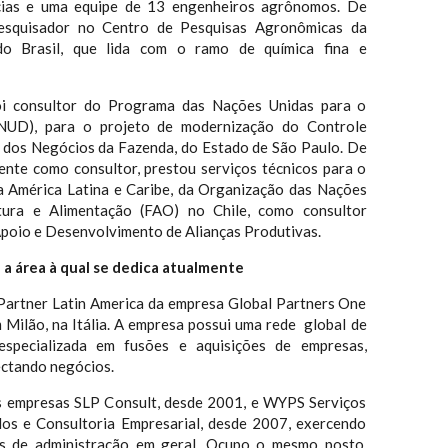
cias e uma equipe de 13 engenheiros agrônomos. De
esquisador no Centro de Pesquisas Agronômicas da
o Brasil, que lida com o ramo de química fina e
i consultor do Programa das Nações Unidas para o
NUD), para o projeto de modernização do Controle
a dos Negócios da Fazenda, do Estado de São Paulo. De
nte como consultor, prestou serviços técnicos para o
da América Latina e Caribe, da Organização das Nações
tura e Alimentação (FAO) no Chile, como consultor
Apoio e Desenvolvimento de Alianças Produtivas.
a área à qual se dedica atualmente
Partner Latin America da empresa Global Partners One
 Milão, na Itália. A empresa possui uma rede global de
especializada em fusões e aquisições de empresas,
ctando negócios.
as empresas SLP Consult, desde 2001, e WYPS Serviços
dos e Consultoria Empresarial, desde 2007, exercendo
s de administração em geral. Ocupo o mesmo posto,