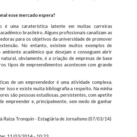
ional esse mercado espera?
 é uma caraterística latente em muitas carreiras
 acadêmico brasileiro. Alguns profissionais canalizam as
edoras para os objetivos da universidade de promover
 extensão. No entanto, existem muitos exemplos de
 ambiente acadêmico que desejam e conseguem abrir
natural, obviamente, é a criação de empresas de base
tros tipos de empreendimentos acontecem com grande
ísticas de um empreendedor é uma atividade complexa.
er isso e existe muita bibliografia a respeito. Na minha
ores são pessoas estudiosas, persistentes, com apetite
 de empreender e, principalmente, sem medo de ganhar
à Raiza Tronquin - Estagiária de Jornalismo (07/03/14)
ter, 11/03/2014 - 10:23