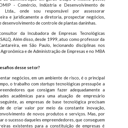
MIP - Comércio, Indústria e Desenvolvimento de
s Ltda., onde sou responsável por assessorar
ceira e juridicamente a diretoria, prospectar negócios,
e desenvolvimento de controle de plantas daninhas.
consultor da Incubadora de Empresas Tecnológicas
SALQ. Além disso, desde 1999, atuo como professor da
Cantareira, em São Paulo, lecionando disciplinas nos
a Agronômica e de Administração de Empresas e no MBA
desafios desse setor?
entar negócios, em um ambiente de risco, é o principal
empo, o trabalho com
startups
tecnológicas pressupõe a
mpreendedores que consigam fazer adequadamente a
idades acadêmicas para uma atuação de empresário
onseguinte, as empresas de base tecnológica precisam
ade de criar valor por meio da constante inovação,
senvolvimento de novos produtos e serviços. Mas, por
har o sucesso daqueles empreendedores, que conseguem
reiras existentes para a constituição de empresas é