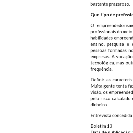
bastante prazeroso.
Que tipo de profiss
O empreendedorismo
profissionais do meio
habilidades empreend
ensino, pesquisa e
pessoas formadas no
empresas. A vocação 
tecnológica, mas ou
frequência.
Definir as caracter
Muita gente tenta faz
visão, os empreended
pelo risco calculado
dinheiro.
Entrevista concedida 
Boletim 13
Data de publicação: