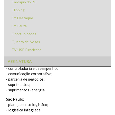
ATÉ 18 DE ABRIL DE 2014
Cardápio do RU
Clipping
Em Destaque
A Suzano Papel e Celulose está
Em Pauta
oferecendo vagas para estágio,
destinado a alunos de Engenharia
Oportunidades
Florestal, para as seguintes áreas,
Quadro de Avisos
conforme suas unidades:
TV USP Piracicaba
Suzano:
- produtividade e excelência operacional;
ASSINATURA
- recuperação e utilidades Celulose;
- controladoria e desempenho;
- comunicação corporativa;
- parceria de negócios;
- suprimentos;
- suprimentos -energia.
São Paulo:
- planejamento logístico;
- logística integrada;