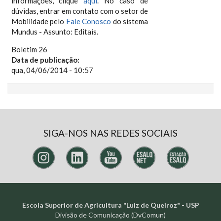
informações, clique
aqui
. No caso de
dúvidas, entrar em contato com o setor de
Mobilidade pelo
Fale Conosco
do sistema
Mundus - Assunto: Editais.
Boletim 26
Data de publicação:
qua, 04/06/2014 - 10:57
SIGA-NOS NAS REDES SOCIAIS
Escola Superior de Agricultura "Luiz de Queiroz" - USP
Divisão de Comunicação (DvComun)