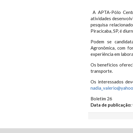
A APTA-Pólo Centro 
atividades desenvolv
pesquisa relacionad
Piracicaba, SP, é diu
Podem se candidata
Agronômica, com for
experiência em labora
Os benefícios oferec
transporte.
Os interessados dev
nadia_valerio@yahoo
Boletim 26
Data de publicação: