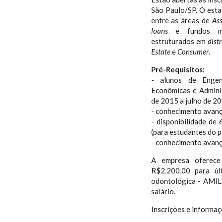
São Paulo/SP. O esta
entre as áreas de
As
loans
e fundos mu
estruturados em
dist
Estate
e
Consumer
.
Pré-Requisitos:
- alunos de Engenh
Econômicas e Admini
de 2015 a julho de 20
- conhecimento avanç
- disponibilidade de 
(para estudantes do 
- conhecimento avança
A empresa oferece 
R$2.200,00 para últ
odontológica - AMIL;
salário.
Inscrições e informa