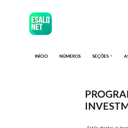
Pular para o conteúdo principal
INÍCIO
NÚMEROS
SEÇÕES
A
PROGRAM
INVEST
Estão abertas as insc