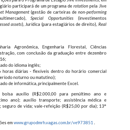
giário participará de um programa de
rotation
pela Jive
set Management
(gestão de carteiras de
non-performing
ltimercado),
Special Opportunities
(investimentos
ressed assets
), Jurídica (para estagiários de direito),
Real
aria Agronômica, Engenharia Florestal, Ciências
stração, com conclusão da graduação entre dezembro
16;
ado do idioma inglês;
6 horas diárias - flexíveis dentro do horário comercial
período noturno ou matutino);
do de informática, principalmente Excel.
bolsa auxílio (R$2.000,00 para penúltimo ano e
imo ano); auxílio transporte; assistência médica e
 seguro de vida; vale-refeição (R$25,00 por dia); 13°
ções em
www.grupodmrh.vagas.com.br/ve973851
.