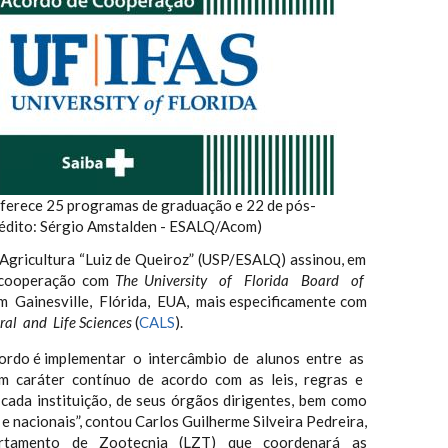
oferece 25 programas de graduação e 22 de pós-
édito: Sérgio Amstalden - ESALQ/Acom)
 Agricultura “Luiz de Queiroz” (USP/ESALQ) assinou, em
 cooperação com
The University of Florida Board of
em Gainesville, Flórida, EUA, mais especificamente com
ral and Life Sciences
(
CALS
).
acordo é implementar o intercâmbio de alunos entre as
em caráter contínuo de acordo com as leis, regras e
ada instituição, de seus órgãos dirigentes, bem como
e nacionais”, contou Carlos Guilherme Silveira Pedreira,
rtamento de Zootecnia (LZT) que coordenará as