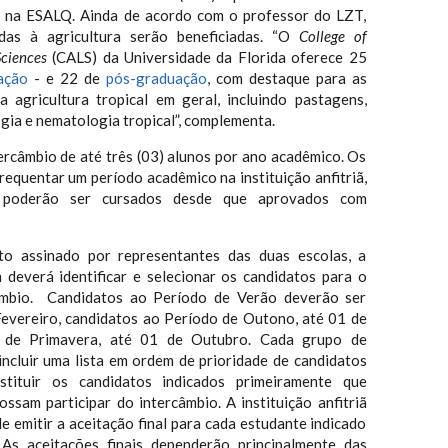
o na ESALQ. Ainda de acordo com o professor do LZT,
das à agricultura serão beneficiadas. “O
College of
Sciences
(CALS) da Universidade da Florida oferece 25
ação
- e 22 de
pós-graduação
, com destaque para as
a agricultura tropical em geral, incluindo pastagens,
ogia e nematologia tropical”, complementa.
ercâmbio de até três (03) alunos por ano acadêmico. Os
equentar um período acadêmico na instituição anfitriã,
 poderão ser cursados desde que aprovados com
o assinado por representantes das duas escolas, a
m deverá identificar e selecionar os candidatos para o
âmbio. Candidatos ao Período de Verão deverão ser
Fevereiro, candidatos ao Período de Outono, até 01 de
 de Primavera, até 01 de Outubro. Cada grupo de
incluir uma lista em ordem de prioridade de candidatos
stituir os candidatos indicados primeiramente que
ssam participar do intercâmbio. A instituição anfitriã
de emitir a aceitação final para cada estudante indicado
 As aceitações finais dependerão principalmente das