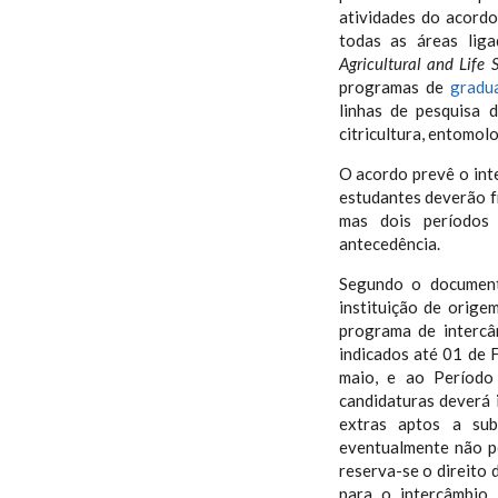
atividades do acord
todas as áreas liga
Agricultural and Life 
programas de
gradu
linhas de pesquisa d
citricultura, entomol
O acordo prevê o int
estudantes deverão fr
mas dois períodos
antecedência.
Segundo o document
instituição de orige
programa de interc
indicados até 01 de 
maio, e ao Período
candidaturas deverá 
extras aptos a sub
eventualmente não po
reserva-se o direito 
para o intercâmbio.