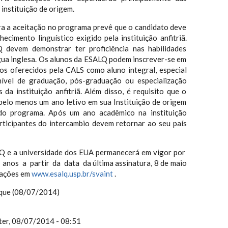
 instituição de origem.
ara a aceitação no programa prevê que o candidato deve
cimento linguístico exigido pela instituição anfitriã.
devem demonstrar ter proficiência nas habilidades
gua inglesa. Os alunos da ESALQ podem inscrever-se em
os oferecidos pela CALS como aluno integral, especial
ível de graduação, pós-graduação ou especialização
 da instituição anfitriã. Além disso, é requisito que o
pelo menos um ano letivo em sua Instituição de origem
 do programa. Após um ano acadêmico na instituição
articipantes do intercambio devem retornar ao seu país
Q e a universidade dos EUA permanecerá em vigor por
anos a partir da data da última assinatura, 8 de maio
mações em
www.esalq.usp.br/svaint
.
rque (08/07/2014)
ter, 08/07/2014 - 08:51