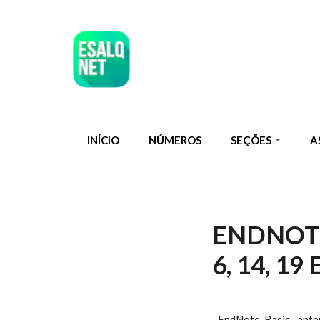
Pular para o conteúdo principal
INÍCIO
NÚMEROS
SEÇÕES
A
ENDNOTE
6, 14, 1
EndNote Basic, ant