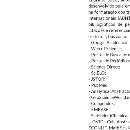
desenvolvido pela e
na formatação dos t
internacionais (ABN
bibliográficos de p
citações e referência
restrito -, tais como:
- Google Acadêmico;
- Web of Science;
- Portal de Busca Int
- Portal de Periódico
- Science Direct;
- SciELO;
- JSTOR;
- PubMed;
- Analytical Abstracts
- GeoScienceWorld 
- Compendex;
- EMBASE;
- SciFinder (Chemical 
- OVID: Cab Abstrac
ECONLIT, Math Sci, 