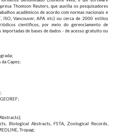
mpresa Thomson Reuters, que auxilia os pesquisadores
rabalhos acadêmicos de acordo com normas nacionais e
T, ISO, Vancouver, APA etc) ou cerca de 2000 estilos
eriódicos científicos, por meio do gerenciamento de
s importadas de bases de dados - de acesso gratuito ou
egrada;
s da Capes;
;
e GEOREF;
Abstracts);
ts, Biological Abstracts, FSTA, Zoological Records,
MEDLINE, Tropag;