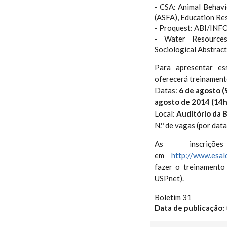
- CSA: Animal Behavi
(ASFA), Education Re
- Proquest: ABI/INFO
- Water Resources 
Sociological Abstract
Para apresentar es
oferecerá
treinament
Datas:
6 de agosto (
agosto de 2014 (14
Local:
Auditório da B
N.º de vagas (por data
As inscriçõ
em
http://www.esal
fazer o treinamento
USPnet).
Boletim 31
Data de publicação: