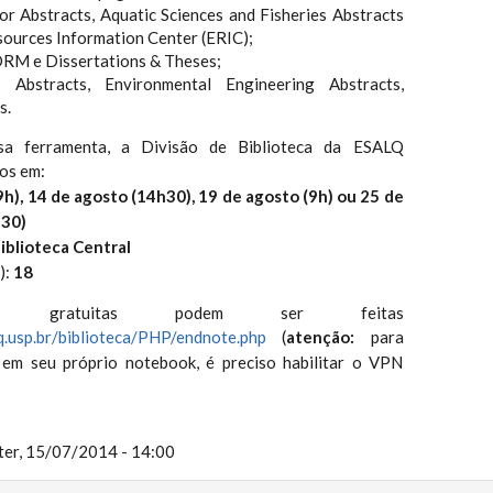
or Abstracts, Aquatic Sciences and Fisheries Abstracts
sources Information Center (ERIC);
RM e Dissertations & Theses;
Abstracts, Environmental Engineering Abstracts,
s.
sa ferramenta, a Divisão de Biblioteca da ESALQ
os em:
9h), 14 de agosto (14h30), 19 de agosto (9h) ou 25 de
h30)
iblioteca Central
):
18
es gratuitas podem ser feitas
q.usp.br/biblioteca/PHP/endnote.php
(
a
tenção:
para
 em seu próprio notebook, é preciso habilitar o VPN
ter, 15/07/2014 - 14:00