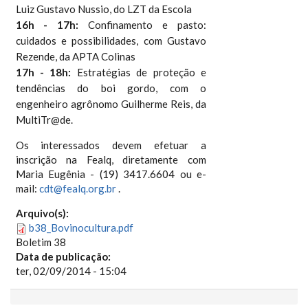
Luiz Gustavo Nussio,
do LZT da Escola
16h - 17h:
Confinamento e pasto:
cuidados e possibilidades, com
Gustavo
Rezende, da APTA Colinas
17h - 18h:
Estratégias de proteção e
tendências do boi gordo, com o
e
ngenheiro agrônomo Guilherme Reis, da
MultiTr@de.
Os interessados devem efetuar a
inscrição na Fealq, diretamente com
Maria Eugênia - (19) 3417.6604 ou e-
mail:
cdt@fealq.org.br
.
Arquivo(s):
b38_Bovinocultura.pdf
Boletim 38
Data de publicação:
ter, 02/09/2014 - 15:04