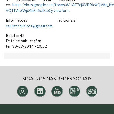
em:
https://docs.google.com/forms/d/1AE7cj0VBf6cXQVAq_iYe
VQTtVmSWpZmSn5cIEtbQ/viewform
.
Informações adicionais:
caluizdequeiroz@gmail.com
.
Boletim 42
Data de publicação:
ter, 30/09/2014 - 10:52
SIGA-NOS NAS REDES SOCIAIS