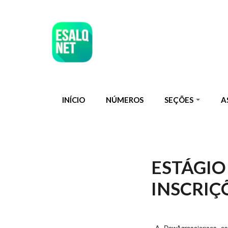
Pular para o conteúdo principal
INÍCIO
NÚMEROS
SEÇÕES
A
ESTÁGIO
INSCRIÇ
A DowAgrosciences es