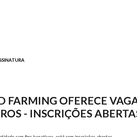
SSINATURA
D FARMING OFERECE VAG
IROS - INSCRIÇÕES ABERTA
ntidade sem fins lucrativos, está com inscrições abertas