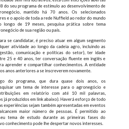
18 do seu programa de estímulo ao desenvolvimento de
gronegócio, mantido há 70 anos. Os selecionados
res e o apoio de toda a rede Nuffield ao redor do mundo
ao longo de 19 meses, pesquisa prática sobre tema
onegócio de sua região ou país.
ara se candidatar, é preciso atuar em algum segmento
quer atividade ao longo da cadeia agro, incluindo as
gestão, comunicação e políticas do setor), ter idade
tre 25 e 40 anos, ter conversação fluente em inglês e
a aprender e compartilhar conhecimentos. A entidade
dos anos anteriores a se inscreverem novamente.
o do programa, que dura quase dois anos, os
squisar um tema de interesse para o agronegócio e
ntribuições em relatório com até 10 mil palavras,
ios já produzidos em link abaixo). Haverá esforço de todo
as experiências sejam também apresentadas em eventos
 alcancem maior número de pessoas. É permitido ao
seu tema de estudo durante as primeiras fases do
ovo conhecimento pode lhe despertar novos interesses.