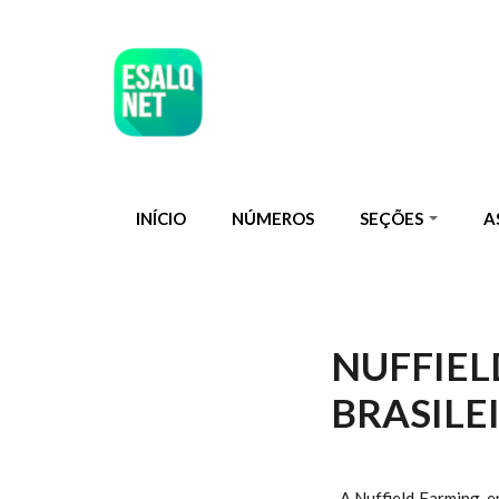
Pular para o conteúdo principal
INÍCIO
NÚMEROS
SEÇÕES
A
NUFFIEL
BRASILE
A Nuffield Farming, e