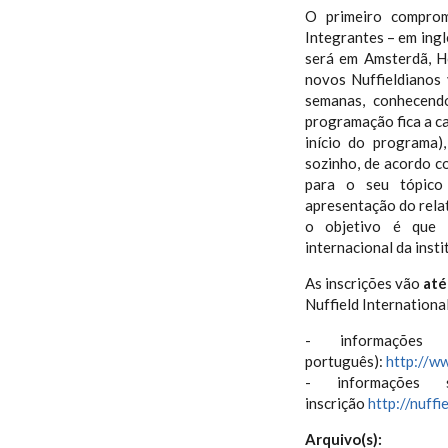
O primeiro comprom
Integrantes – em ing
será em Amsterdã, H
novos Nuffieldianos
semanas, conhecend
programação fica a ca
início do programa)
sozinho, de acordo c
para o seu tópico
apresentação do relat
o objetivo é que t
internacional da insti
As inscrições vão
até
Nuffield International
- informações
português):
http://ww
- informações 
inscrição
http://nuffi
Arquivo(s):