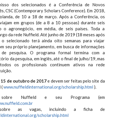
isso dos selecionados é a Conferência de Novos
lês, CSC (Contemporary Scholars Conference). Em 2018,
olanda, de 10 a 18 de março. Após a Conferência, os
 viajam em grupos (de a 8 a 10 pessoas) durante seis
o o agronegócio, em média, de seis países. Toda a
rgo da rede Nuffield. Até junho de 2019 (18 meses após
, o selecionado terá ainda oito semanas para viajar
om seu próprio planejamento, em busca de informações
 de pesquisa. O programa formal termina com a
ório da pesquisa, em inglês, até o final de julho/19, mas
odos os profissionais continuem ativos na rede
tuição.
 15 de outubro de 2017
e devem ser feitas pelo site da
 (
www.nuffieldinternational.org/scholarship.html
).
 sobre Nuffield e seu Programa (em
w.nuffield.com.br
sobre as vagas, incluindo a ficha de
eldinternational.org/scholarship.html