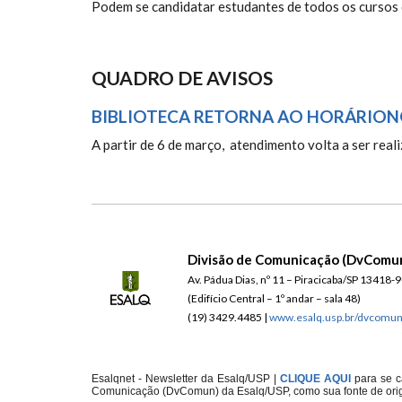
Podem se candidatar estudantes de todos os curso
QUADRO DE AVISOS
BIBLIOTECA RETORNA AO HORÁRIO
A partir de 6 de março, atendimento volta a ser real
Divisão de Comunicação (DvComu
Av. Pádua Dias, nº 11 – Piracicaba/SP 13418-
(Edifício Central – 1º andar – sala 48)
(19) 3429.4485 |
www.esalq.usp.br/dvcomu
Esalqnet - Newsletter da Esalq/USP |
CLIQUE AQUI
para se c
Comunicação (DvComun) da Esalq/USP, como sua fonte de ori