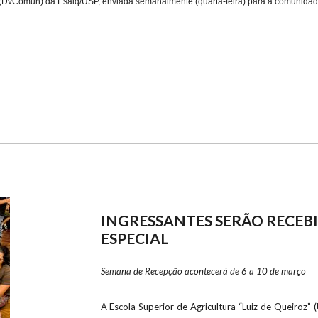
 (DvComun) da Esalq/USP, enviada semanalmente (
quarta-feira
) para a comunida
INGRESSANTES SERÃO RECE
ESPECIAL
Semana de Recepção acontecerá de 6 a 10 de março
A Escola Superior de Agricultura “Luiz de Queiroz