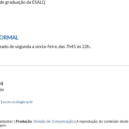
s de graduação da ESALQ
NORMAL
izado de segunda a sexta-feira, das 7h45 às 22h.
n)
900
n
|
acom.esalq@usp.br
adastrar
|
Produção
:
Divisão de Comunicação
| A reprodução do conteúdo deste 
gem.