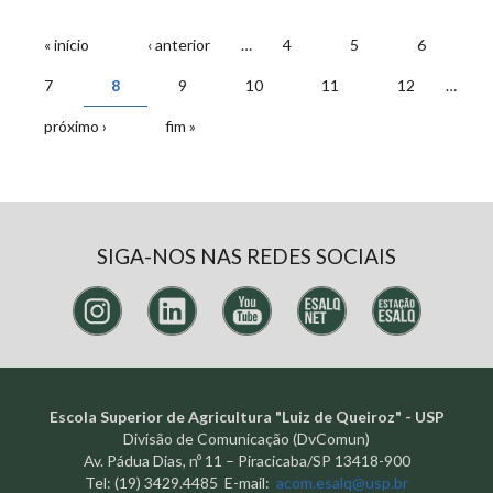
PÁGINAS
« início
‹ anterior
…
4
5
6
7
8
9
10
11
12
…
próximo ›
fim »
SIGA-NOS NAS REDES SOCIAIS
Escola Superior de Agricultura "Luiz de Queiroz" - USP
Divisão de Comunicação (DvComun)
Av. Pádua Dias, nº 11 – Piracicaba/SP 13418-900
Tel: (19) 3429.4485 E-mail:
acom.esalq@usp.br