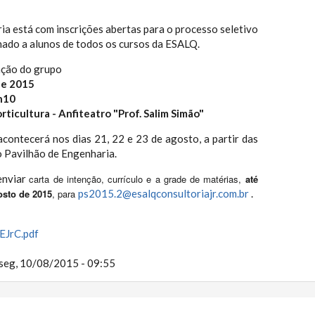
ia está com inscrições abertas para o processo seletivo
nado a alunos de todos os cursos da ESALQ.
ação do grupo
de 2015
h10
rticultura - Anfiteatro "Prof. Salim Simão"
contecerá nos dias 21, 22 e 23 de agosto, a partir das
o Pavilhão de Engenharia.
enviar
carta de intenção, currículo e a grade de matérias,
até
osto de 2015
, para
ps2015.2@esalqconsultoriajr.com.br
.
EJrC.pdf
seg, 10/08/2015 - 09:55