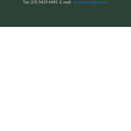
Tel: (19) 3429.4485 E-mail:
acom.esalq@usp.br