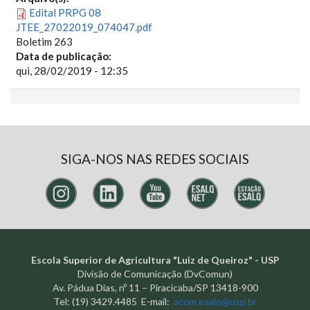
Edital PRPG 08
JTEE_27022019_074047.pdf
Boletim 263
Data de publicação:
qui, 28/02/2019 - 12:35
SIGA-NOS NAS REDES SOCIAIS
Escola Superior de Agricultura "Luiz de Queiroz" - USP
Divisão de Comunicação (DvComun)
Av. Pádua Dias, nº 11 – Piracicaba/SP 13418-900
Tel: (19) 3429.4485 E-mail:
acom.esalq@usp.br