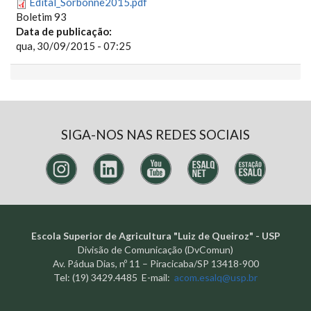
Edital_Sorbonne2015.pdf
Boletim 93
Data de publicação:
qua, 30/09/2015 - 07:25
SIGA-NOS NAS REDES SOCIAIS
Escola Superior de Agricultura "Luiz de Queiroz" - USP
Divisão de Comunicação (DvComun)
Av. Pádua Dias, nº 11 – Piracicaba/SP 13418-900
Tel: (19) 3429.4485 E-mail:
acom.esalq@usp.br