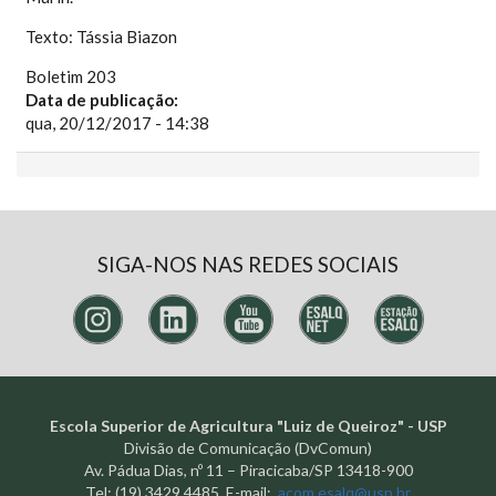
Texto: Tássia Biazon
Boletim 203
Data de publicação:
qua, 20/12/2017 - 14:38
SIGA-NOS NAS REDES SOCIAIS
Escola Superior de Agricultura "Luiz de Queiroz" - USP
Divisão de Comunicação (DvComun)
Av. Pádua Dias, nº 11 – Piracicaba/SP 13418-900
Tel: (19) 3429.4485 E-mail:
acom.esalq@usp.br