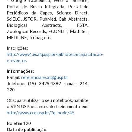
- Google Acadêmico, Web of Science,
Portal de Busca Integrada, Portal de
Periódicos da Capes, Science Direct,
SciELO, JSTOR, PubMed, Cab Abstracts,
Biological Abstracts, FSTA,
Zoological Records, ECONLIT, Math Sci,
MEDLINE, Tropag etc.
Inscrições:
http://www4.esalq.usp.br/biblioteca/capacitacao-
e-eventos
Informações:
E-mail:
referencia.esalq@usp.br
Telefone: (19) 3429.4382 ramais 214,
220
Obs: para utilizar o seu notebook, habilite
o VPN USPnet antes do treinamento em:
http://www.cce.usp.br/?q=node/45
Boletim 120
Data de publicação: