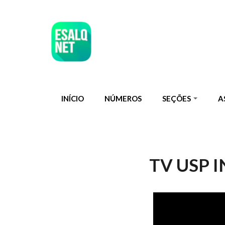
Pular para o conteúdo principal
INÍCIO
NÚMEROS
SEÇÕES
A
TV USP I
TV USP IN