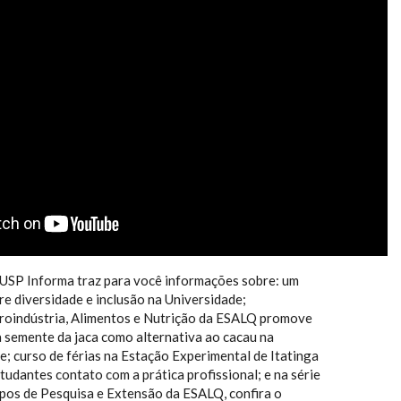
 USP Informa traz para você informações sobre: um
e diversidade e inclusão na Universidade;
oindústria, Alimentos e Nutrição da ESALQ promove
 semente da jaca como alternativa ao cacau na
; curso de férias na Estação Experimental de Itatinga
tudantes contato com a prática profissional; e na série
upos de Pesquisa e Extensão da ESALQ, confira o