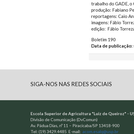
trabalho do GADE, o 
produção: Fabiano Pe
reportagens: Caio An
imagens: Fábio Torre
edição: Fábio Torrez
Boletim 190
Data de publicação:
SIGA-NOS NAS REDES SOCIAIS
Escola Superior de Agricultura "Luiz de Queiroz" - U
Divisão de Comunicação (DvComun)
Av. Pádua Dias, nº 11 – Piracicaba/SP 13418-900
Tel: (19) 3429.4485 E-mail:
acom.esalq@usp.br