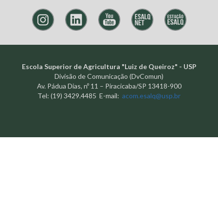
Escola Superior de Agricultura "Luiz de Queiroz" - USP
Divisão de Comunicação (DvComun)
Av. Pádua Dias, nº 11 – Piracicaba/SP 13418-900
Tel: (19) 3429.4485 E-mail:
acom.esalq@usp.br