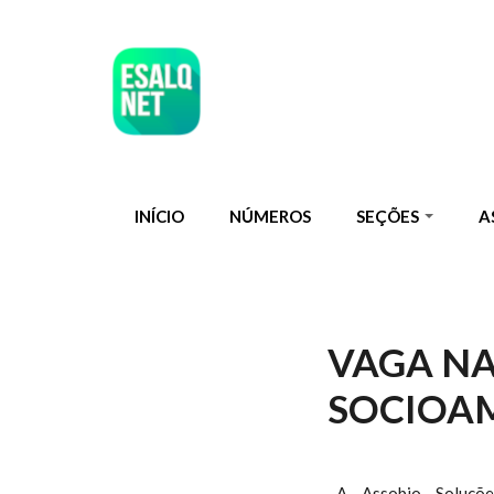
Pular para o conteúdo principal
INÍCIO
NÚMEROS
SEÇÕES
A
VAGA NA
SOCIOAM
A Assobio Soluçõe