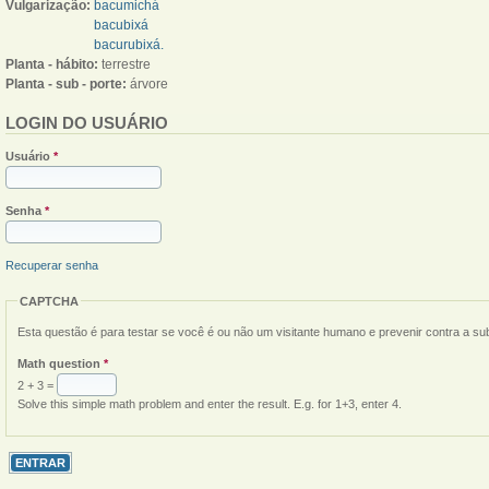
Vulgarização:
bacumichá
bacubixá
bacurubixá.
Planta - hábito:
terrestre
Planta - sub - porte:
árvore
LOGIN DO USUÁRIO
Usuário
*
Senha
*
Recuperar senha
CAPTCHA
Esta questão é para testar se você é ou não um visitante humano e prevenir contra a s
Math question
*
2 + 3 =
Solve this simple math problem and enter the result. E.g. for 1+3, enter 4.