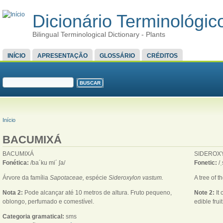
Dicionário Terminológico
Bilingual Terminological Dictionary - Plants
MENU PRINCIPAL
INÍCIO
APRESENTAÇÃO
GLOSSÁRIO
CRÉDITOS
FORMULÁRIO DE BUSCA
Buscar
VOCÊ ESTÁ AQUI
Início
BACUMIXÁ
BACUMIXÁ
SIDEROX
Fonética:
/ba´ku mi´ ʃa/
Fonetic:
/
Árvore da família
Sapotaceae,
espécie
Sideroxylon vastum.
A tree of t
Nota 2:
Pode alcançar até 10 metros de altura. Fruto pequeno,
Note 2:
It
oblongo, perfumado e comestível.
edible fruit
Categoria gramatical:
sms