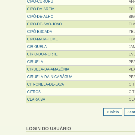
CIPÓ-CURURU
AF
CIPÓ-DA-AREIA
EP
CIPÓ-DE-ALHO
BI
CIPÓ-DE-SÃO-JOÃO
FLA
CIPÓ-ESCADA
YE
CIPÓ-MATA-FOME
FLA
CIRIGUELA
JA
CÍRIO-DO-NORTE
EV
CIRUELA
PE
CIRUELA-DA-AMAZÔNIA
PE
CIRUELA-DA-NICARÁGUA
PE
CITRONELA-DE-JAVA
CI
CITROS
CI
CLARAÍBA
CL
PÁGINAS
« início
‹ an
LOGIN DO USUÁRIO