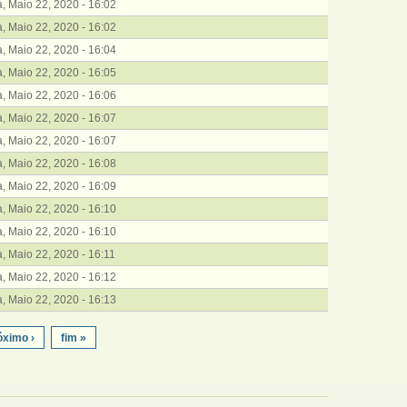
a, Maio 22, 2020 - 16:02
a, Maio 22, 2020 - 16:02
a, Maio 22, 2020 - 16:04
a, Maio 22, 2020 - 16:05
a, Maio 22, 2020 - 16:06
a, Maio 22, 2020 - 16:07
a, Maio 22, 2020 - 16:07
a, Maio 22, 2020 - 16:08
a, Maio 22, 2020 - 16:09
a, Maio 22, 2020 - 16:10
a, Maio 22, 2020 - 16:10
a, Maio 22, 2020 - 16:11
a, Maio 22, 2020 - 16:12
a, Maio 22, 2020 - 16:13
óximo ›
fim »