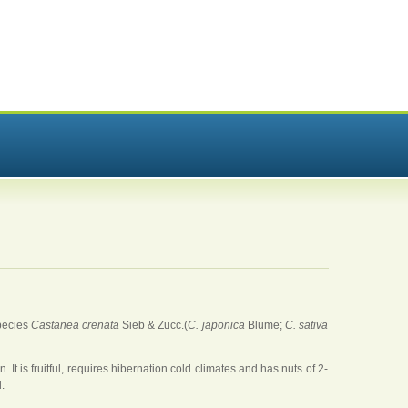
species
Castanea crenata
Sieb & Zucc.(
C. japonica
Blume;
C. sativa
. It is fruitful, requires hibernation cold climates and has nuts of 2-
.