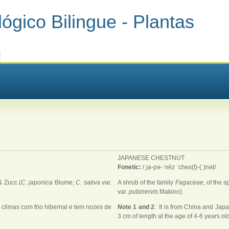
ógico Bilingue - Plantas
JAPANESE CHESTNUT
Fonetic:
/ˌja-pə-ˈnēz ˈches(t)-(ˌ)nət/
& Zucc.(
C. japonica
Blume;
C. sativa
var.
A shrub of the family
Fagaceae,
of the 
var.
pubinervis
Makino).
ge climas com frio hibernal e tem nozes de
Note 1 and 2
: It is from China and Japan
3 cm of length at the age of 4-6 years old