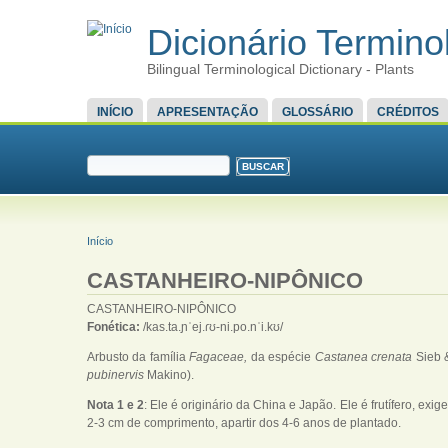
Dicionário Terminol
Bilingual Terminological Dictionary - Plants
MENU PRINCIPAL
INÍCIO
APRESENTAÇÃO
GLOSSÁRIO
CRÉDITOS
FORMULÁRIO DE BUSCA
Buscar
VOCÊ ESTÁ AQUI
Início
CASTANHEIRO-NIPÔNICO
CASTANHEIRO-NIPÔNICO
Fonética:
/kas.ta.ɲˈej.ɾʊ-ni.po.nˈi.kʊ/
Arbusto da família
Fagaceae,
da espécie
Castanea crenata
Sieb 
pubinervis
Makino).
Nota 1 e 2
: Ele é originário da China e Japão. Ele é frutífero, exi
2-3 cm de comprimento, apartir dos 4-6 anos de plantado.