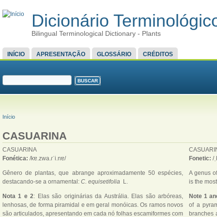
Dicionário Terminológico
Bilingual Terminological Dictionary - Plants
MENU PRINCIPAL
INÍCIO
APRESENTAÇÃO
GLOSSÁRIO
CRÉDITOS
FORMULÁRIO DE BUSCA
Buscar
VOCÊ ESTÁ AQUI
Início
CASUARINA
CASUARINA
CASUARI
Fonética:
/kɐ.zwa.ɾˈi.nɐ/
Fonetic:
/
Gênero de plantas, que abrange aproximadamente 50 espécies,
A genus of
destacando-se a ornamental:
C. equisetifolia
L.
is the mos
Nota 1 e 2
: Elas são originárias da Austrália. Elas são arbóreas,
Note 1 an
lenhosas, de forma piramidal e em geral monóicas. Os ramos novos
of a pyra
são articulados, apresentando em cada nó folhas escamiformes com
branches a