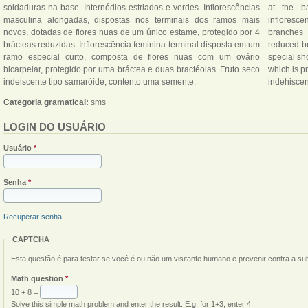
soldaduras na base. Internódios estriados e verdes. Inflorescências
at the b
masculina alongadas, dispostas nos terminais dos ramos mais
infloresc
novos, dotadas de flores nuas de um único estame, protegido por 4
branches 
brácteas reduzidas. Inflorescência feminina terminal disposta em um
reduced br
ramo especial curto, composta de flores nuas com um ovário
special sh
bicarpelar, protegido por uma bráctea e duas bractéolas. Fruto seco
which is p
indeiscente tipo samaróide, contento uma semente.
indehiscen
Categoria gramatical:
sms
LOGIN DO USUÁRIO
Usuário
*
Senha
*
Recuperar senha
CAPTCHA
Esta questão é para testar se você é ou não um visitante humano e prevenir contra a s
Math question
*
10 + 8 =
Solve this simple math problem and enter the result. E.g. for 1+3, enter 4.