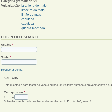
Categoria gramatical:
SN
Vulgarização:
laranjeira-do-mato
limoeiro-do-mato
limão-do-mato
caputana
caputuva
quebra-machado
LOGIN DO USUÁRIO
Usuário
*
Senha
*
Recuperar senha
CAPTCHA
Esta questão é para testar se você é ou não um visitante humano e prevenir contra a s
Math question
*
1 + 15 =
Solve this simple math problem and enter the result. E.g. for 1+3, enter 4.