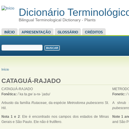
Dicionário Terminológico
Bilingual Terminological Dictionary - Plants
MENU PRINCIPAL
INÍCIO
APRESENTAÇÃO
GLOSSÁRIO
CRÉDITOS
FORMULÁRIO DE BUSCA
Buscar
VOCÊ ESTÁ AQUI
Início
CATAGUÁ-RAJADO
CATAGUÁ-RAJADO
METRODO
Fonética:
/´ka ta.gwˈa-rə-ˈjadu/
Fonetic:
/
Arbusto da família
Rutaceae,
da espécie
Metrodorea pubescens
St.
A shrub 
Hil.
pubescen
Nota 1 e 2
: Ele é encontrado nos campos dos estados de Minas
Note 1 an
Gerais e São Paulo. Ele não é frutífero.
and São Paul